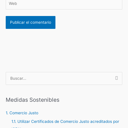
B
u
s
c
Medidas Sostenibles
a
1. Comercio Justo
r
1.1. Utilizar Certificados de Comercio Justo acreditados por
p