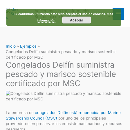
Ir
al
Aceleramos la transformación
contenido
Si continuas utilizando este sitio aceptas el uso de cookies.
más
Sostenible en Empresas
Aceptar
información
Inicio
Ejemplos
Congelados Delfín suministra pescado y marisco sostenible
certificado por MSC
Congelados Delfín suministra
pescado y marisco sostenible
certificado por MSC
La empresa de
congelados Delfín está reconocida por Marine
Stewardship Council (MSC)
por uno de los principales
proveedores en preservar los ecosistemas marinos y recursos
pesqueros.