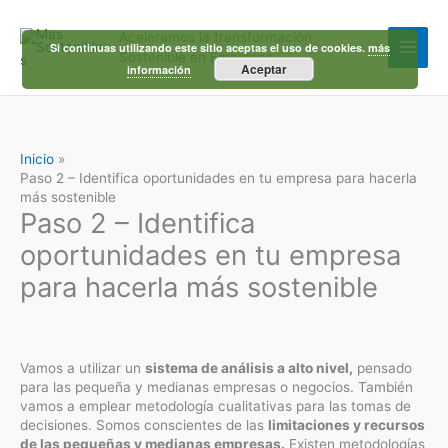
Ir
al
Aceleramos la transformación
contenido
Si continuas utilizando este sitio aceptas el uso de cookies.
más
Sostenible en Empresas
Aceptar
información
Inicio
Paso 2 – Identifica oportunidades en tu empresa para hacerla
más sostenible
Paso 2 – Identifica
oportunidades en tu empresa
para hacerla más sostenible
Vamos a utilizar un
sistema de análisis a alto nivel,
pensado
para las pequeña y medianas empresas o negocios. También
vamos a emplear metodología cualitativas para las tomas de
decisiones. Somos conscientes de las
limitaciones y recursos
de las pequeñas y medianas empresas.
Existen metodologías