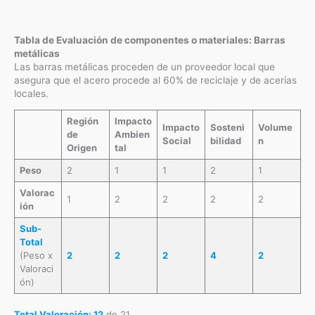
Tabla de Evaluación de componentes o materiales: Barras
metálicas
Las barras metálicas proceden de un proveedor local que
asegura que el acero procede al 60% de reciclaje y de acerías
locales.
Región
Impacto
Impacto
Sosteni
Volume
de
Ambien
Social
bilidad
n
Origen
tal
Peso
2
1
1
2
1
Valorac
1
2
2
2
2
ión
Sub-
Total
(Peso x
2
2
2
4
2
Valoraci
ón)
Total Valoración: 12
de 21