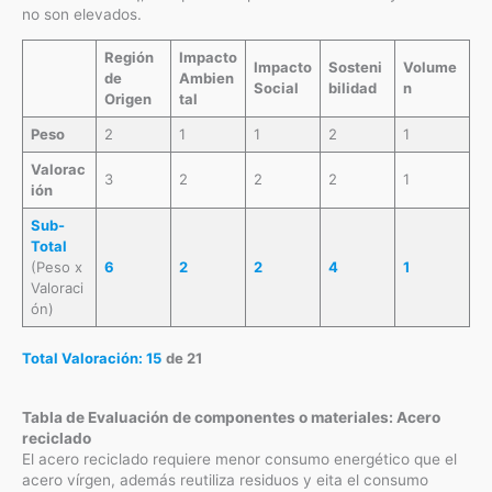
no son elevados.
Región
Impacto
Impacto
Sosteni
Volume
de
Ambien
Social
bilidad
n
Origen
tal
Peso
2
1
1
2
1
Valorac
3
2
2
2
1
ión
Sub-
Total
(Peso x
6
2
2
4
1
Valoraci
ón)
Total Valoración: 15
de 21
Tabla de Evaluación de componentes o materiales: Acero
reciclado
El acero reciclado requiere menor consumo energético que el
acero vírgen, además reutiliza residuos y eita el consumo