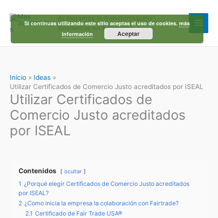
Ir
al
Aceleramos la transformación
contenido
Si continuas utilizando este sitio aceptas el uso de cookies.
más
Sostenible en Empresas
Aceptar
información
Inicio
Ideas
Utilizar Certificados de Comercio Justo acreditados por ISEAL
Utilizar Certificados de
Comercio Justo acreditados
por ISEAL
Contenidos
ocultar
1
¿Porqué elegir Certificados de Comercio Justo acreditados
por ISEAL?
2
¿Como inicia la empresa la colaboración con Fairtrade?
2.1
Certificado de Fair Trade USA®