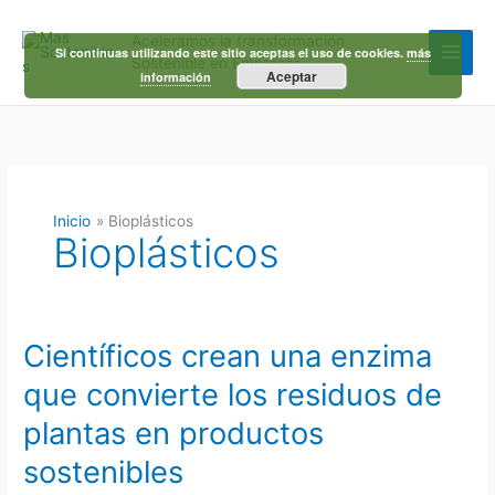
Ir
al
Aceleramos la transformación
contenido
Si continuas utilizando este sitio aceptas el uso de cookies.
más
Sostenible en Empresas
Aceptar
información
Inicio
Bioplásticos
Bioplásticos
Científicos crean una enzima
que convierte los residuos de
plantas en productos
sostenibles