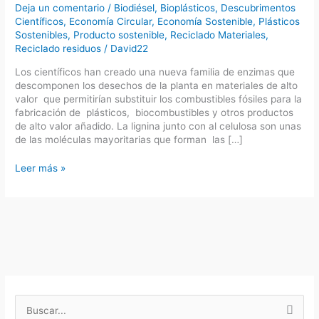
Deja un comentario
/
Biodiésel
,
Bioplásticos
,
Descubrimentos
Científicos
,
Economía Circular
,
Economía Sostenible
,
Plásticos
Sostenibles
,
Producto sostenible
,
Reciclado Materiales
,
Reciclado residuos
/
David22
Los científicos han creado una nueva familia de enzimas que
descomponen los desechos de la planta en materiales de alto
valor que permitirían substituir los combustibles fósiles para la
fabricación de plásticos, biocombustibles y otros productos
de alto valor añadido. La lignina junto con al celulosa son unas
de las moléculas mayoritarias que forman las […]
Científicos
Leer más »
crean
una
enzima
que
convierte
los
residuos
de
plantas
en
B
productos