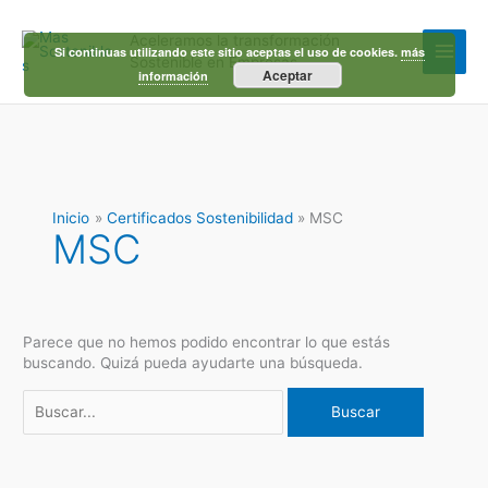
Ir
al
Aceleramos la transformación
contenido
Si continuas utilizando este sitio aceptas el uso de cookies.
más
Sostenible en Empresas
Aceptar
información
Inicio
Certificados Sostenibilidad
MSC
MSC
Parece que no hemos podido encontrar lo que estás
buscando. Quizá pueda ayudarte una búsqueda.
Buscar
por: