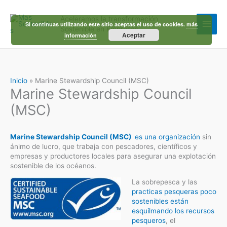
Ir
al
Aceleramos la transformación
contenido
Si continuas utilizando este sitio aceptas el uso de cookies.
más
Sostenible en Empresas
Aceptar
información
Inicio
Marine Stewardship Council (MSC)
Marine Stewardship Council
(MSC)
Marine Stewardship Council (MSC)
es una organización
sin
ánimo de lucro, que trabaja con pescadores, científicos y
empresas y productores locales para asegurar una explotación
sostenible de los océanos.
La sobrepesca y las
practicas pesqueras poco
sostenibles están
esquilmando los recursos
pesqueros
, el