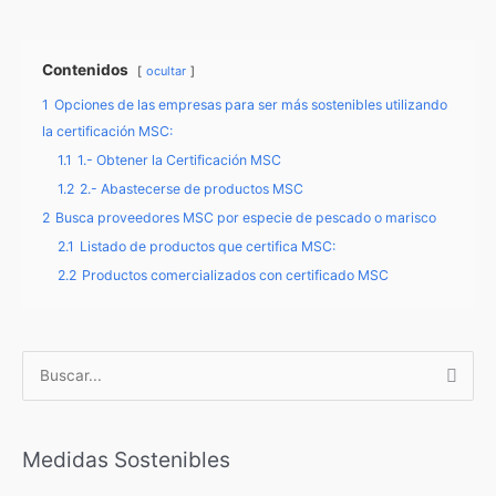
Contenidos
ocultar
1
Opciones de las empresas para ser más sostenibles utilizando
la certificación MSC:
1.1
1.- Obtener la Certificación MSC
1.2
2.- Abastecerse de productos MSC
2
Busca proveedores MSC por especie de pescado o marisco
2.1
Listado de productos que certifica MSC:
2.2
Productos comercializados con certificado MSC
B
u
s
c
Medidas Sostenibles
a