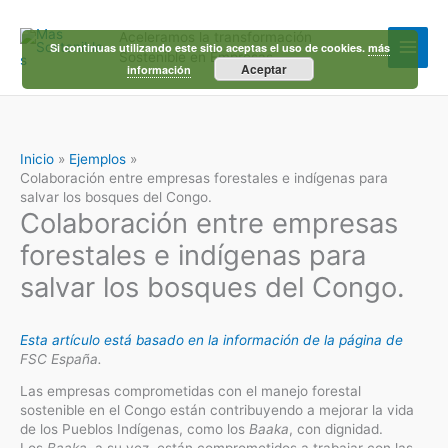
Ir
al
Aceleramos la transformación
contenido
Si continuas utilizando este sitio aceptas el uso de cookies.
más
Sostenible en Empresas
Aceptar
información
Inicio
Ejemplos
Colaboración entre empresas forestales e indígenas para
salvar los bosques del Congo.
Colaboración entre empresas
forestales e indígenas para
salvar los bosques del Congo.
Esta artículo está basado en la información de la página de
FSC España.
Las empresas comprometidas con el manejo forestal
sostenible en el Congo están contribuyendo a mejorar la vida
de los Pueblos Indígenas, como los
Baaka
, con dignidad.
Los
Baaka
, a su vez, están comprometidos a trabajar con las