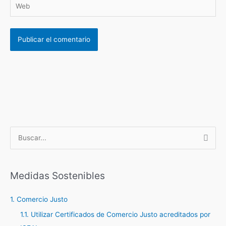
B
u
s
c
Medidas Sostenibles
a
1. Comercio Justo
r
1.1. Utilizar Certificados de Comercio Justo acreditados por
p