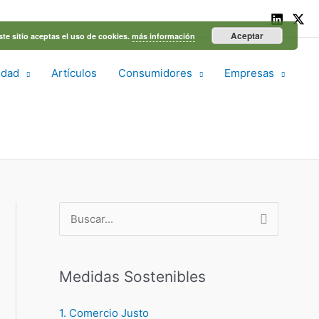
Aceptar
ste sitio aceptas el uso de cookies.
más información
idad
Artículos
Consumidores
Empresas
B
u
s
Medidas Sostenibles
c
a
1. Comercio Justo
r