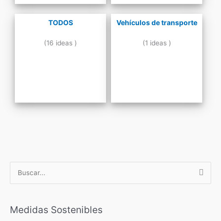
TODOS
Vehículos de transporte
(16 ideas )
(1 ideas )
B
u
s
c
Medidas Sostenibles
a