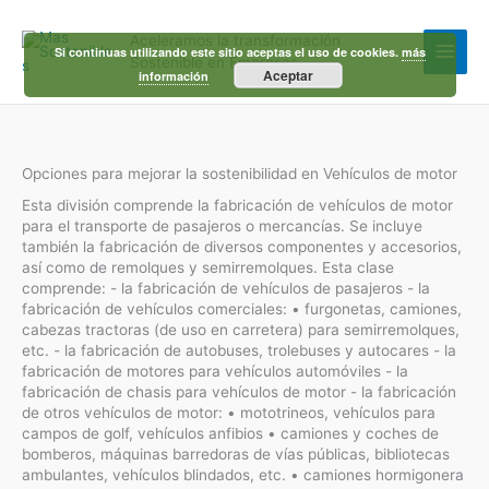
Ir
al
Aceleramos la transformación
contenido
Si continuas utilizando este sitio aceptas el uso de cookies.
más
Sostenible en Empresas
Aceptar
información
Opciones para mejorar la sostenibilidad en Vehículos de motor
Esta división comprende la fabricación de vehículos de motor
para el transporte de pasajeros o mercancías. Se incluye
también la fabricación de diversos componentes y accesorios,
así como de remolques y semirremolques. Esta clase
comprende: - la fabricación de vehículos de pasajeros - la
fabricación de vehículos comerciales: • furgonetas, camiones,
cabezas tractoras (de uso en carretera) para semirremolques,
etc. - la fabricación de autobuses, trolebuses y autocares - la
fabricación de motores para vehículos automóviles - la
fabricación de chasis para vehículos de motor - la fabricación
de otros vehículos de motor: • mototrineos, vehículos para
campos de golf, vehículos anfibios • camiones y coches de
bomberos, máquinas barredoras de vías públicas, bibliotecas
ambulantes, vehículos blindados, etc. • camiones hormigonera