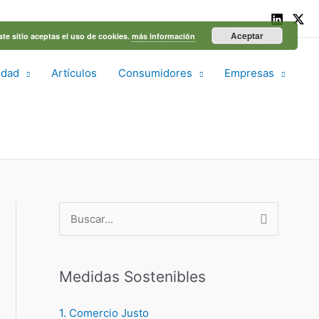
Aceptar
ste sitio aceptas el uso de cookies.
más información
idad
Artículos
Consumidores
Empresas
B
u
s
Medidas Sostenibles
c
a
1. Comercio Justo
r