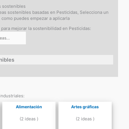
s sostenibles
eas sostenibles basadas en Pesticidas, Selecciona un
e como puedes empezar a aplicarla
 para mejorar la sostenibilidad en Pesticidas:
nibles
ndustriales:
Alimentación
Artes gráficas
(2 ideas )
(2 ideas )