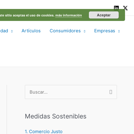
Aceptar
ste sitio aceptas el uso de cookies.
más información
idad
Artículos
Consumidores
Empresas
B
u
s
Medidas Sostenibles
c
a
1. Comercio Justo
r