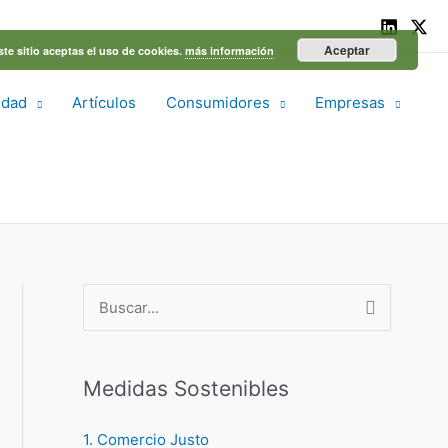
Aceptar
ste sitio aceptas el uso de cookies.
más información
idad
Artículos
Consumidores
Empresas
B
u
s
Medidas Sostenibles
c
a
1. Comercio Justo
r