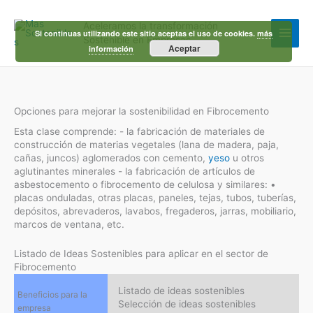
Ir
al
Aceleramos la transformación
contenido
Si continuas utilizando este sitio aceptas el uso de cookies.
más
Sostenible en Empresas
Aceptar
información
Opciones para mejorar la sostenibilidad en Fibrocemento
Esta clase comprende: - la fabricación de materiales de
construcción de materias vegetales (lana de madera, paja,
cañas, juncos) aglomerados con cemento,
yeso
u otros
aglutinantes minerales - la fabricación de artículos de
asbestocemento o fibrocemento de celulosa y similares: •
placas onduladas, otras placas, paneles, tejas, tubos, tuberías,
depósitos, abrevaderos, lavabos, fregaderos, jarras, mobiliario,
marcos de ventana, etc.
Listado de Ideas Sostenibles para aplicar en el sector de
Fibrocemento
Listado de ideas sostenibles
Beneficios para la
Selección de ideas sostenibles
empresa