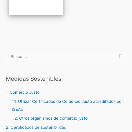
B
u
s
c
Medidas Sostenibles
a
1. Comercio Justo
r
1.1. Utilizar Certificados de Comercio Justo acreditados por
p
ISEAL
o
r
1.2. Otros organismos de comercio justo
:
2. Certificados de sostenibilidad