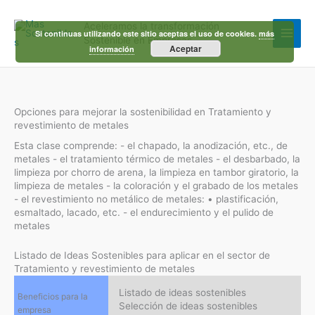
Ir
al
Aceleramos la transformación
contenido
Si continuas utilizando este sitio aceptas el uso de cookies.
más
Sostenible en Empresas
Aceptar
información
Opciones para mejorar la sostenibilidad en Tratamiento y
revestimiento de metales
Esta clase comprende: - el chapado, la anodización, etc., de
metales - el tratamiento térmico de metales - el desbarbado, la
limpieza por chorro de arena, la limpieza en tambor giratorio, la
limpieza de metales - la coloración y el grabado de los metales
- el revestimiento no metálico de metales: • plastificación,
esmaltado, lacado, etc. - el endurecimiento y el pulido de
metales
Listado de Ideas Sostenibles para aplicar en el sector de
Tratamiento y revestimiento de metales
Listado de ideas sostenibles
Beneficios para la
Selección de ideas sostenibles
empresa