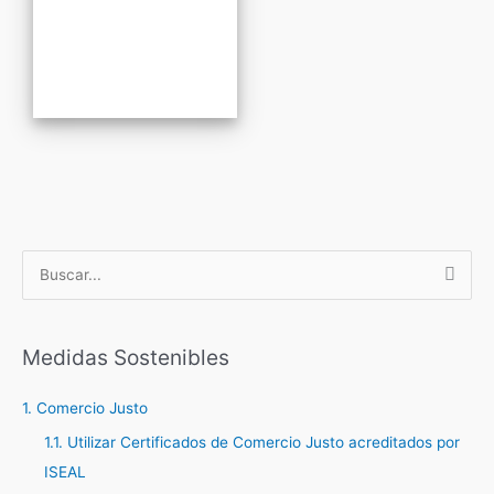
B
u
s
c
Medidas Sostenibles
a
1. Comercio Justo
r
1.1. Utilizar Certificados de Comercio Justo acreditados por
p
ISEAL
o