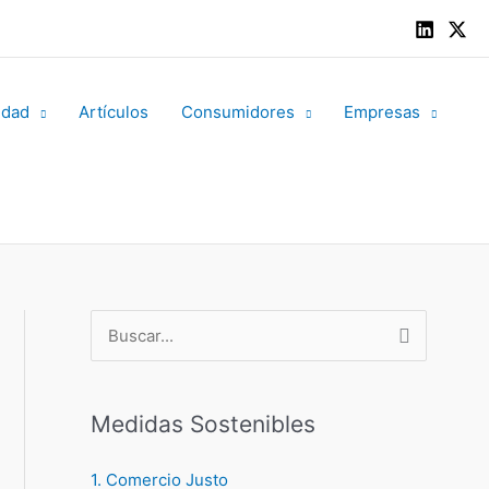
idad
Artículos
Consumidores
Empresas
B
u
s
Medidas Sostenibles
c
a
1. Comercio Justo
r