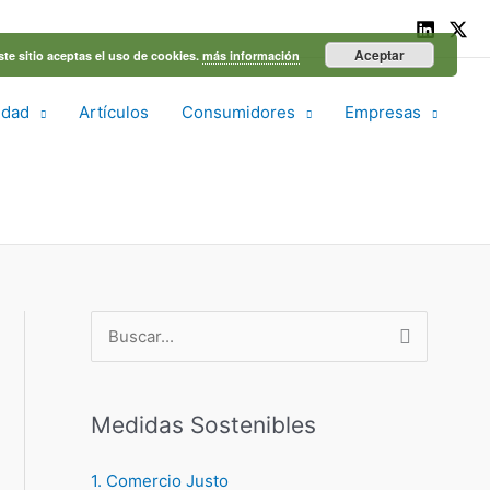
Aceptar
ste sitio aceptas el uso de cookies.
más información
idad
Artículos
Consumidores
Empresas
B
u
s
Medidas Sostenibles
c
a
1. Comercio Justo
r