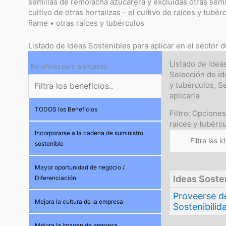
semillas de remolacha azucarera y excluidas otras semil
cultivo de otras hortalizas - el cultivo de raíces y tubé
ñame • otras raíces y tubérculos
Listado de Ideas Sostenibles para aplicar en el sector d
Listado de idea
Beneficios para la empresa
Selección de id
y tubérculos, 
aplicarla
TODOS los Beneficios
Filtro: Opciones
raíces y tubércu
Incorporarse a la cadena de suministro
sostenible
Mayor oportunidad de negocio /
Ideas Soste
Diferenciación
Proveerse d
Mejora la cultura de la empresa
Sostenibilid
Mejora la imagen de empresa