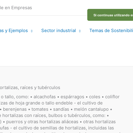
ble en Empresas
Si continuas utilizando e
as y Ejemplos
Sector industrial
Temas de Sostenibil
rtalizas, raíces y tubérculos
o tallo, como: • alcachofas • espárragos • coles • coliflor
izas de hoja grande o tallo endeble - el cultivo de
 • berenjenas • tomates • sandías • melón cantalupo •
e hortalizas con raíces, bulbos o tubérculos, como: •
 • puerros y otras hortalizas aliáceas • otras hortalizas
ufas - el cultivo de semillas de hortalizas, incluidas las