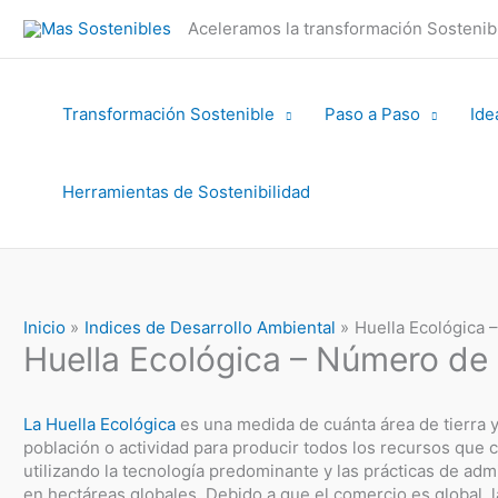
Ir
Aceleramos la transformación Sosteni
al
contenido
Transformación Sostenible
Paso a Paso
Ide
Herramientas de Sostenibilidad
Inicio
Indices de Desarrollo Ambiental
Huella Ecológica 
Huella Ecológica – Número de 
La Huella Ecológica
es una medida de cuánta área de tierra 
población o actividad para producir todos los recursos que
utilizando la tecnología predominante y las prácticas de adm
en hectáreas globales. Debido a que el comercio es global, la