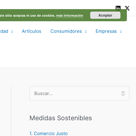
Aceptar
ste sitio aceptas el uso de cookies.
más información
idad
Artículos
Consumidores
Empresas
B
u
s
Medidas Sostenibles
c
a
1. Comercio Justo
r