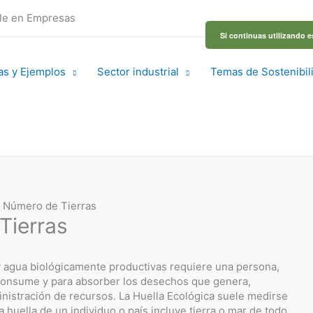
ble en Empresas
Si continuas utilizando e
as y Ejemplos
Sector industrial
Temas de Sostenibil
– Número de Tierras
Tierras
y agua biológicamente productivas requiere una persona,
 consume y para absorber los desechos que genera,
inistración de recursos. La Huella Ecológica suele medirse
 huella de un individuo o país incluye tierra o mar de todo