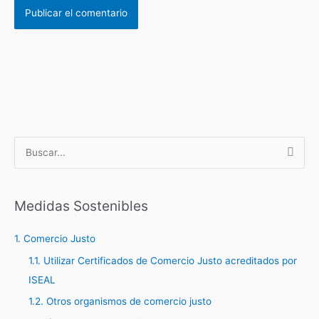
B
u
s
c
Medidas Sostenibles
a
1. Comercio Justo
r
1.1. Utilizar Certificados de Comercio Justo acreditados por
p
ISEAL
o
r
1.2. Otros organismos de comercio justo
: