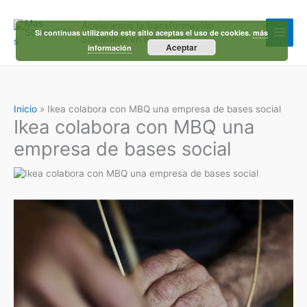
Ir
al
Aceleramos la transformación
contenido
Si continuas utilizando este sitio aceptas el uso de cookies.
más
Sostenible en Empresas
Aceptar
información
Inicio
Ikea colabora con MBQ una empresa de bases social
Ikea colabora con MBQ una
empresa de bases social