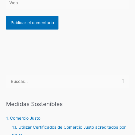
B
u
s
c
Medidas Sostenibles
a
1. Comercio Justo
r
1.1. Utilizar Certificados de Comercio Justo acreditados por
p