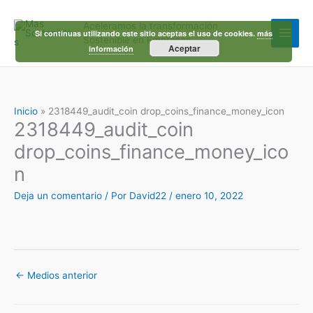
Ir
al
Aceleramos la transformación
contenido
Si continuas utilizando este sitio aceptas el uso de cookies.
más
Sostenible en Empresas
Aceptar
información
Inicio
2318449_audit_coin drop_coins_finance_money_icon
2318449_audit_coin
drop_coins_finance_money_ico
n
Deja un comentario
/ Por
David22
/
enero 10, 2022
←
Medios anterior