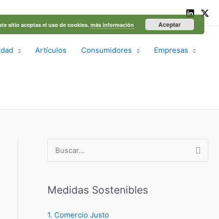
Aceptar
ste sitio aceptas el uso de cookies.
más información
idad
Artículos
Consumidores
Empresas
B
u
s
Medidas Sostenibles
c
a
1. Comercio Justo
r