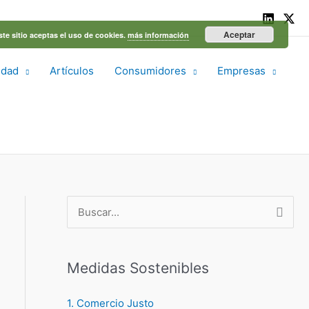
Aceptar
ste sitio aceptas el uso de cookies.
más información
idad
Artículos
Consumidores
Empresas
B
u
s
Medidas Sostenibles
c
a
1. Comercio Justo
r