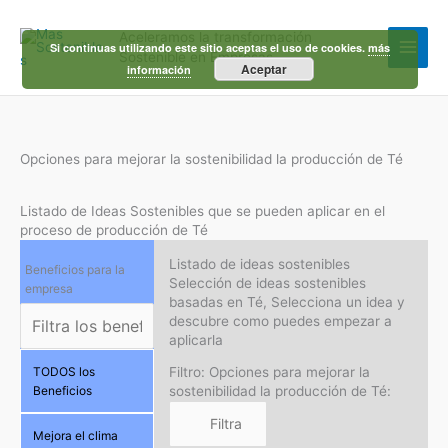
Ir
al
Aceleramos la transformación
contenido
Si continuas utilizando este sitio aceptas el uso de cookies.
más
Sostenible en Empresas
Aceptar
información
Opciones para mejorar la sostenibilidad la producción de Té
Listado de Ideas Sostenibles que se pueden aplicar en el
proceso de producción de Té
Listado de ideas sostenibles
Beneficios para la
Selección de ideas sostenibles
empresa
basadas en Té, Selecciona un idea y
descubre como puedes empezar a
aplicarla
Filtro: Opciones para mejorar la
TODOS los
sostenibilidad la producción de Té:
Beneficios
Mejora el clima