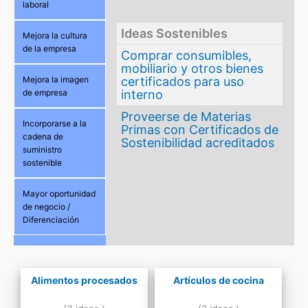
laboral
Ideas Sostenibles
Mejora la cultura
de la empresa
Comprar consumibles,
mobiliario y otros bienes
certificados para uso
Mejora la imagen
interno
de empresa
Proveerse de Materias
Incorporarse a la
Primas con Certificados de
cadena de
Sostenibilidad acreditados
suministro
sostenible
Mayor oportunidad
de negocio /
Diferenciación
Alimentos procesados
Artículos de cocina