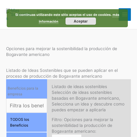
Ir
al
Aceleramos la transformación
contenido
Si continuas utilizando este sitio aceptas el uso de cookies.
más
Sostenible en Empresas
Aceptar
información
Opciones para mejorar la sostenibilidad la producción de
Bogavante americano
Listado de Ideas Sostenibles que se pueden aplicar en el
proceso de producción de Bogavante americano
Listado de ideas sostenibles
Beneficios para la
Selección de ideas sostenibles
empresa
basadas en Bogavante americano,
Selecciona un idea y descubre como
puedes empezar a aplicarla
Filtro: Opciones para mejorar la
TODOS los
sostenibilidad la producción de
Beneficios
Bogavante americano: