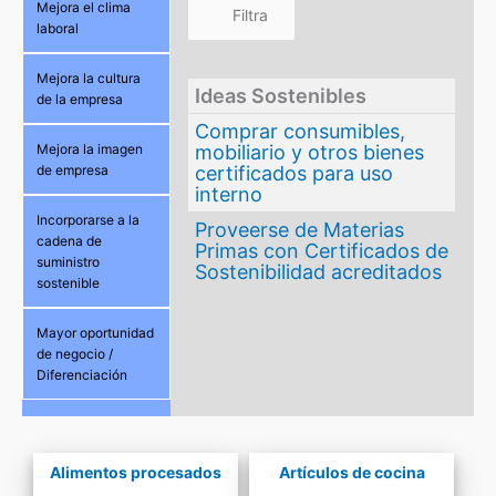
Mejora el clima
laboral
Mejora la cultura
Ideas Sostenibles
de la empresa
Comprar consumibles,
mobiliario y otros bienes
Mejora la imagen
certificados para uso
de empresa
interno
Incorporarse a la
Proveerse de Materias
cadena de
Primas con Certificados de
suministro
Sostenibilidad acreditados
sostenible
Mayor oportunidad
de negocio /
Diferenciación
Alimentos procesados
Artículos de cocina