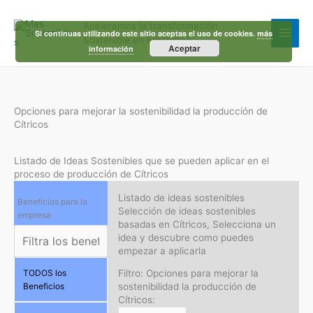
Ir
al
Aceleramos la transformación
contenido
Si continuas utilizando este sitio aceptas el uso de cookies.
más
Sostenible en Empresas
Aceptar
información
Opciones para mejorar la sostenibilidad la producción de
Cítricos
Listado de Ideas Sostenibles que se pueden aplicar en el
proceso de producción de Cítricos
Listado de ideas sostenibles
Beneficios para la
Selección de ideas sostenibles
empresa
basadas en Cítricos, Selecciona un
idea y descubre como puedes
empezar a aplicarla
Filtro: Opciones para mejorar la
TODOS los
sostenibilidad la producción de
Beneficios
Cítricos: