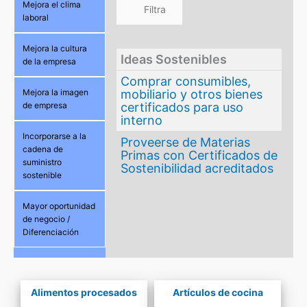
Mejora el clima
laboral
Mejora la cultura
Ideas Sostenibles
de la empresa
Comprar consumibles,
mobiliario y otros bienes
Mejora la imagen
certificados para uso
de empresa
interno
Incorporarse a la
Proveerse de Materias
cadena de
Primas con Certificados de
suministro
Sostenibilidad acreditados
sostenible
Mayor oportunidad
de negocio /
Diferenciación
Alimentos procesados
Artículos de cocina