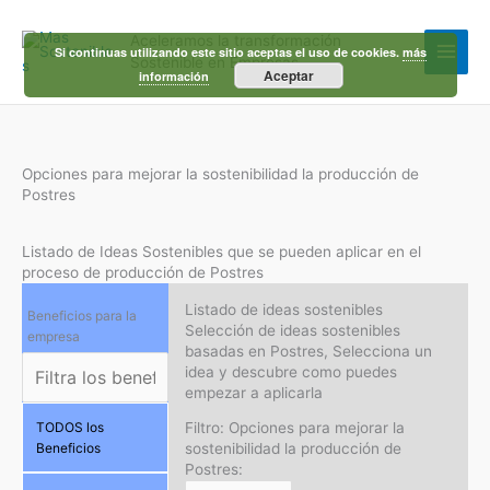
Ir
al
Aceleramos la transformación
contenido
Si continuas utilizando este sitio aceptas el uso de cookies.
más
Sostenible en Empresas
Aceptar
información
Opciones para mejorar la sostenibilidad la producción de
Postres
Listado de Ideas Sostenibles que se pueden aplicar en el
proceso de producción de Postres
Listado de ideas sostenibles
Beneficios para la
Selección de ideas sostenibles
empresa
basadas en Postres, Selecciona un
idea y descubre como puedes
empezar a aplicarla
Filtro: Opciones para mejorar la
TODOS los
sostenibilidad la producción de
Beneficios
Postres: