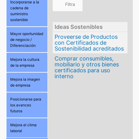
Incorporarse a la
cadena de
suministro
sostenible
Ideas Sostenibles
Mayor oportunidad
Proveerse de Productos
de negocio /
con Certificados de
Diferenciación
Sostenibilidad acreditados
Comprar consumibles,
Mejora la cultura
mobiliario y otros bienes
de la empresa
certificados para uso
interno
Mejora la imagen
de empresa
Posicionarse para
los avances
futuros
Mejora el clima
laboral